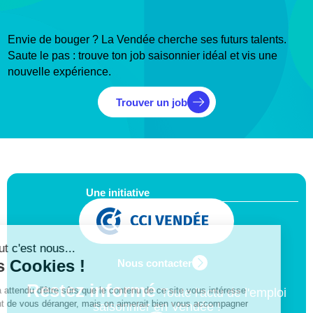
Envie de bouger ? La Vendée cherche ses futurs talents.
Saute le pas : trouve ton job saisonnier idéal et vis une
nouvelle expérience.
Trouver un job
Une initiative
Nous contacter
Restez informé
Toute l'actu de l'emploi
saisonnier en Vendée !