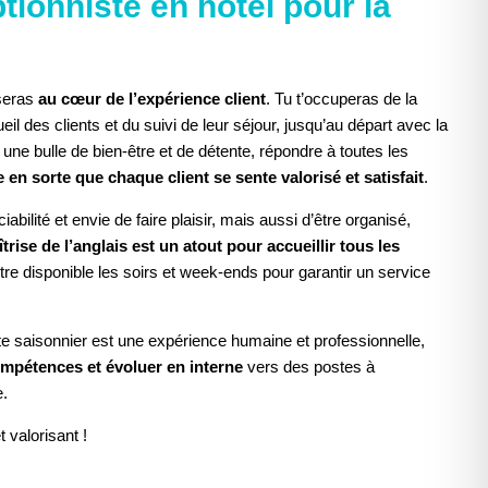
tionniste en hôtel pour la
L'ÉLÉMENT
 seras
au cœur de l’expérience client
. Tu t’occuperas de la
eil des clients et du suivi de leur séjour, jusqu’au départ avec la
ir une bulle de bien-être et de détente, répondre à toutes les
e en sorte que chaque client se sente valorisé et satisfait
.
bilité et envie de faire plaisir, mais aussi d’être organisé,
trise de l’anglais est un atout pour accueillir tous les
’être disponible les soirs et week-ends pour garantir un service
e saisonnier est une expérience humaine et professionnelle,
mpétences et évoluer en interne
vers des postes à
e.
 valorisant !