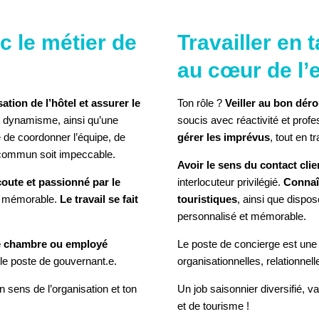
LE COOKIE POUR VOIR
c le métier de
Travailler en 
L'ÉLÉMENT
au cœur de l’
ation de l’hôtel et assurer le
Ton rôle ?
Veiller au bon dér
t dynamisme, ainsi qu’une
soucis avec réactivité et prof
e de coordonner l’équipe, de
gérer les imprévus
, tout en t
 commun soit impeccable.
Avoir le sens du contact clie
coute et passionné par le
interlocuteur privilégié.
Connaît
et mémorable.
Le travail se fait
touristiques
, ainsi que dispo
personnalisé et mémorable.
de chambre ou employé
Le poste de concierge est une
 le poste de gouvernant.e.
organisationnelles, relationnell
 sens de l’organisation et ton
Un job saisonnier diversifié, v
et de tourisme !