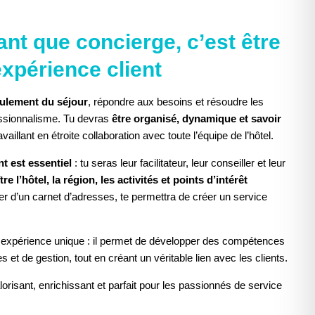
ACCEPTER LE COOKIE POUR VOIR
tant que concierge, c’est être
L'ÉLÉMENT
expérience client
oulement du séjour
, répondre aux besoins et résoudre les
essionnalisme. Tu devras
être organisé, dynamique et savoir
ravaillant en étroite collaboration avec toute l’équipe de l’hôtel.
nt est essentiel
: tu seras leur facilitateur, leur conseiller et leur
re l’hôtel, la région, les activités et points d’intérêt
ser d’un carnet d’adresses, te permettra de créer un service
 expérience unique : il permet de développer des compétences
es et de gestion, tout en créant un véritable lien avec les clients.
alorisant, enrichissant et parfait pour les passionnés de service