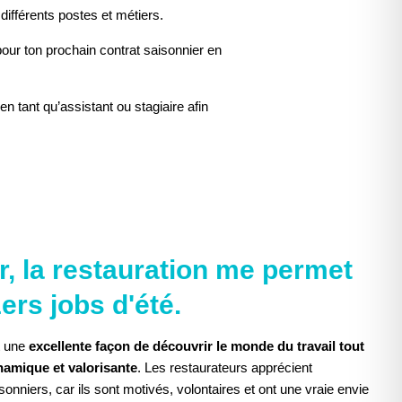
 différents postes et métiers.
pour ton prochain contrat saisonnier en
en tant qu’assistant ou stagiaire afin
ACCEPTER LE COOKIE POUR VOIR
r, la restauration me permet
L'ÉLÉMENT
ers jobs d'été.
st une
excellente façon de découvrir le monde du travail tout
namique et valorisante
. Les restaurateurs apprécient
sonniers, car ils sont motivés, volontaires et ont une vraie envie