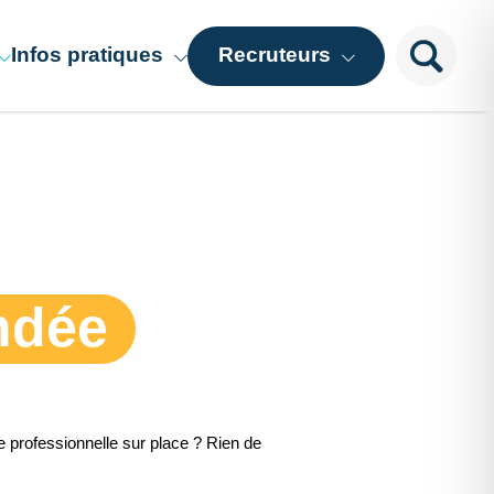
Infos pratiques
Recruteurs
Pourquoi venir en Vendée ?
Les besoins de la nouvelle génération
Logement
Diffuser vos offres
s
Transport
Loger vos saisonniers
Les organismes pour m’aider
Les aides à l’embauche
ndée
e professionnelle sur place ? Rien de