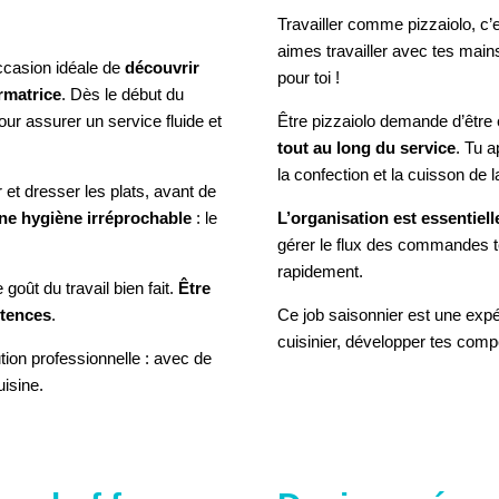
Travailler comme pizzaiolo, c’e
aimes travailler avec tes mains,
ccasion idéale de
découvrir
pour toi !
rmatrice
. Dès le début du
our assurer un service fluide et
Être pizzaiolo demande d’être
tout au long du service
. Tu a
la confection et la cuisson de 
 et dresser les plats, avant de
e hygiène irréprochable
: le
L’organisation est essentiell
gérer le flux des commandes te
rapidement.
 goût du travail bien fait.
Être
étences
.
Ce job saisonnier est une expé
cuisinier, développer tes compé
tion professionnelle : avec de
uisine.
LE COOKIE POUR VOIR