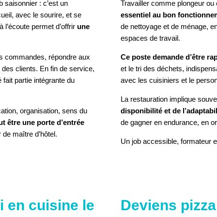
 saisonnier : c’est un
Travailler comme plongeur ou o
eil, avec le sourire, et se
essentiel au bon fonctionne
à l’écoute permet d’offrir
une
de nettoyage et de ménage, en v
espaces de travail.
es commandes, répondre aux
Ce poste demande d’être rapi
 des clients. En fin de service,
et le tri des déchets, indispens
fait partie intégrante du
avec les cuisiniers et le pers
La restauration implique souve
tion, organisation, sens du
disponibilité et de l’adaptabil
t être une porte d’entrée
de gagner en endurance, en org
 de maître d’hôtel.
Un job accessible, formateur et
LE COOKIE POUR VOIR
 en cuisine le
Deviens pizzai
L'ÉLÉMENT