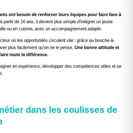
ants ont besoin de renforcer leurs équipes pour faire face à
à partir de 16 ans, il devient plus simple d’intégrer un jeune
 salle ou en cuisine, avec un accompagnement adapté.
cteur où les opportunités circulent vite : grâce au bouche-à-
rouver plus facilement qu’on ne le pense.
Une bonne attitude et
ire toute la différence.
t gagner en expérience, développer des compétences utiles et se
r.
ACCEPTER LE COOKIE POUR VOIR
métier dans les coulisses de
L'ÉLÉMENT
n