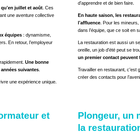
d’apprendre et de bien faire.
u’en juillet et août
. Ces
ant une aventure collective
En haute saison, les restaur
l’affluence
. Pour les mineurs, 
dans l’équipe, que ce soit en
ux équipes
: dynamisme,
ers. En retour, l’employeur
La restauration est aussi un se
oreille, un job d’été peut se t
un premier contact peuvent fa
 rapidement.
Une bonne
s années suivantes
.
Travailler en restaurant, c’es
créer des contacts pour l’aveni
vivre une expérience unique.
LE COOKIE POUR VOIR
ormateur et
Plongeur, un 
L'ÉLÉMENT
la restauratio