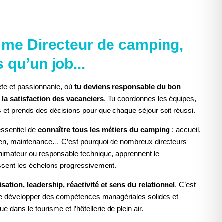
ACCEPTER LE COOKIE POUR VOIR
mme Directeur de camping,
L'ÉLÉMENT
 qu’un job...
te et passionnante, où
tu deviens responsable du bon
 la satisfaction des vacanciers
. Tu coordonnes les équipes,
s et prends des décisions pour que chaque séjour soit réussi.
 essentiel de
connaître tous les métiers du camping
: accueil,
etien, maintenance… C’est pourquoi de nombreux directeurs
mateur ou responsable technique, apprennent le
issent les échelons progressivement.
sation, leadership, réactivité et sens du relationnel
. C’est
 de développer des compétences managériales solides et
 dans le tourisme et l’hôtellerie de plein air.