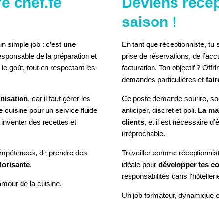
e chef.fe
Deviens récep
L'ÉLÉMENT
saison !
un simple job : c’est
une
En tant que réceptionniste, tu
esponsable de la préparation et
prise de réservations, de l’accu
t le goût, tout en respectant les
facturation. Ton objectif ? Offr
demandes particulières et
fair
anisation
, car il faut gérer les
Ce poste demande sourire, socia
 cuisine pour un service fluide
anticiper, discret et poli.
La maî
, inventer des recettes et
clients
, et il est nécessaire d
irréprochable.
compétences, de prendre des
Travailler comme réceptionnist
lorisante
.
idéale pour
développer tes co
responsabilités dans l’hôtelleri
amour de la cuisine.
Un job formateur, dynamique et