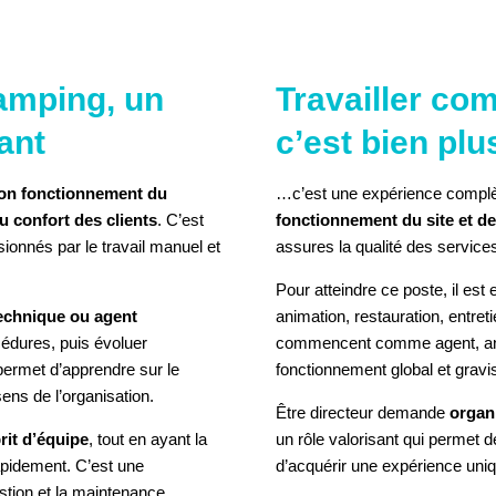
LE COOKIE POUR VOIR
amping, un
Travailler co
L'ÉLÉMENT
ant
c’est bien plus
bon fonctionnement du
…c’est une expérience complè
u confort des clients
. C’est
fonctionnement du site et de
sionnés par le travail manuel et
assures la qualité des service
Pour atteindre ce poste, il est
echnique ou agent
animation, restauration, entr
océdures, puis évoluer
commencent comme agent, ani
permet d’apprendre sur le
fonctionnement global et grav
ens de l’organisation.
Être directeur demande
organi
prit d’équipe
, tout en ayant la
un rôle valorisant qui permet
apidement. C’est une
d’acquérir une expérience unique
stion et la maintenance.