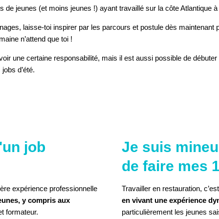
s de jeunes (et moins jeunes !) ayant travaillé sur la côte Atlantique à
nages, laisse-toi inspirer par les parcours et postule dès maintenant 
maine n’attend que toi !
voir une certaine responsabilité, mais il est aussi possible de débuter 
jobs d’été.
LE COOKIE POUR VOIR
'un job
Je suis mineu
L'ÉLÉMENT
de faire mes 1
mière expérience professionnelle
Travailler en restauration, c’e
eunes, y compris aux
en vivant une expérience dy
et formateur.
particulièrement les jeunes sai