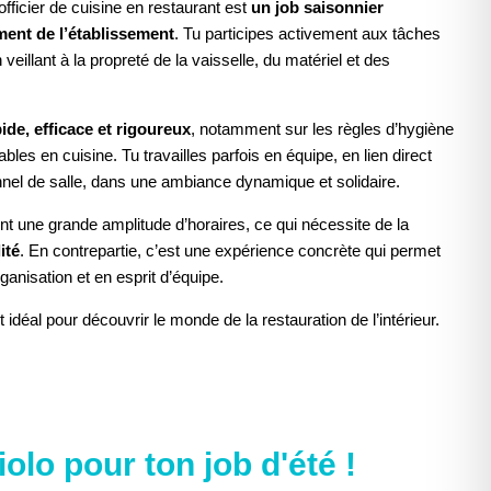
fficier de cuisine en restaurant est
un job saisonnier
ment de l’établissement
. Tu participes activement aux tâches
eillant à la propreté de la vaisselle, du matériel et des
de, efficace et rigoureux
, notamment sur les règles d’hygiène
ables en cuisine. Tu travailles parfois en équipe, en lien direct
onnel de salle, dans une ambiance dynamique et solidaire.
nt une grande amplitude d’horaires, ce qui nécessite de la
ité
. En contrepartie, c’est une expérience concrète qui permet
anisation et en esprit d’équipe.
 idéal pour découvrir le monde de la restauration de l’intérieur.
ACCEPTER LE COOKIE POUR VOIR
olo pour ton job d'été !
L'ÉLÉMENT